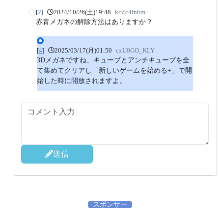
[
2
]
2024/10/26(土)19:48
kcZc4fnbm+
赤青メガネの解除方法はありますか？
[
4
]
2025/03/17(月)01:50
cxU0GO_KLY
3Dメガネですね、キューブとアンチキューブを全
て集めてクリアし「新しいゲームを始める+」で開
始した時に開放されますよ。
送信
スポンサー