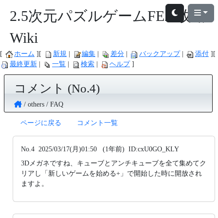
2.5次元パズルゲームFEZ 攻略
Wiki
ホーム
新規
編集
差分
バックアップ
添付
最終更新
一覧
検索
ヘルプ
コメント (No.4)
others
FAQ
ページに戻る
コメント一覧
No.4
2025/03/17(月)01:50
(1年前)
ID:cxU0GO_KLY
3Dメガネですね、キューブとアンチキューブを全て集めてク
リアし「新しいゲームを始める+」で開始した時に開放され
ますよ。